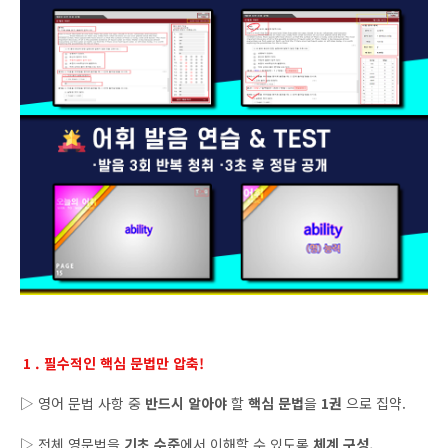
1 . 필수적인 핵심 문법만 압축!
▷ 영어 문법 사항 중
반드시 알아야
할
핵심 문법
을
1권
으로 집약.
▷ 전체 영문법을
기초 수준
에서 이해할 수 있도록
체계 구성.