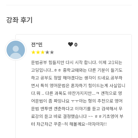
강좌 후기
전*민
0
★
★
★
★
★
문법공부 힘들지만 다시 시작 합니다. 이제 고1되는
고딩입니다..ㅎㅎ 중학교때와는 다른 기분이 들기도
하고 공부도 정말 해야겠다는 생각이 드네요.공부하
면서 특히 영어문법은 혼자하기 힘이드는게 사실입니
다.뭐 .. 다른 과목도 마찬가지지만...ㅋ 갠적으로 영
어문법이 좀 짜잉나요 ㅜㅜ아는 형의 추천으로 영어
문법 맨투맨 갠춘하다고 이야기를 듣고 검색해서 무
료강의 듣고 바로 결정했습니다 ~~ ㅎㅎ기초영어 부
터 차근차근 꾸준~히 해볼께요~아자아자!!