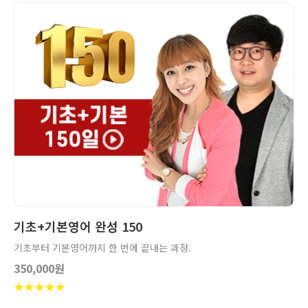
상세보기
장바구니
기초+기본영어 완성 150
기초부터 기본영어까지 한 번에 끝내는 과정.
350,000원
★
★
★
★
★